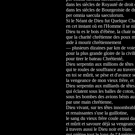
dans les siècles de Royauté de droit 
dans les siècles de Bourgeoisie de dr
per omnia saecula saeculorum.
Si le Néant de Dieu fut Quelque Ch
en cet instant où en l'Homme il se ni
Dieu tu es le bois d'ébène, la chair n
que la charité chrétienne des poux m
aide à mourir chrétiennement
— plusieurs dizaines par km de voi
pour la plus grande gloire de la civil
pour tirer le bateau Chrétienté,
Dieu serpentin aux millions de têtes 
qui te roules de souffrance au traver
en toi se mûrit, se pèse et d'avance 
la vengeance de mon vieux frère, et 
Dieu serpentin aux milliards de têtes
qui éclatent sous les balles de coton,
sous les bombes des avions bénis au
par une main chrétienne,
Dieu vivant, sur tes têtes innombrab
et renaissantes s'use la guillotine,
le sang du vieux frère coule aussi da
et mûrit et savoure déjà sa vengeanc
à travers aussi le Dieu noir et blanc
qui piétine tout le long de l'Amériqu