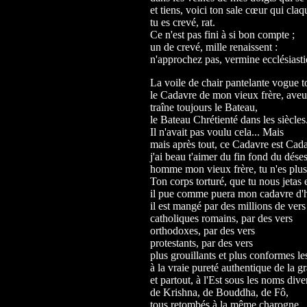
et tiens, voici ton sale cœur qui claq
tu es crevé, rat.
Ce n'est pas fini à si bon compte ;
un de crevé, mille renaissent :
n'approchez pas, vermine ecclésiasti
La voile de chair pantelante vogue t
le Cadavre de mon vieux frère, aveu
traîne toujours le Bateau,
le Bateau Chrétienté dans les siècles
Il n'avait pas voulu cela... Mais
mais après tout, ce Cadavre est Cad
j'ai beau t'aimer du fin fond du déses
homme mon vieux frère, tu n'es plu
Ton corps torturé, que tu nous jetas 
il pue comme puera mon cadavre d
il est mangé par des millions de vers
catholiques romains, par des vers
orthodoxes, par des vers
protestants, par des vers
plus grouillants et plus conformes le
à la vraie pureté authentique de la g
et partout, à l'Est sous les noms dive
de Krishna, de Bouddha, de Fô,
tous retombés à la même charogne,