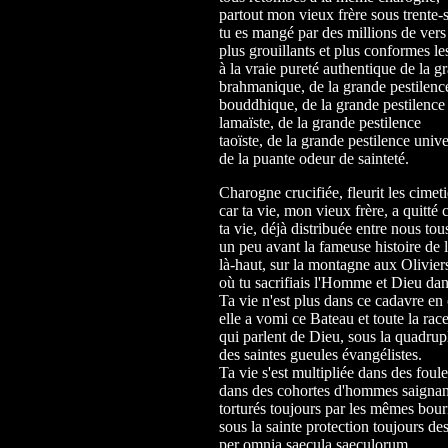
partout mon vieux frère sous trente
tu es mangé par des millions de vers
plus grouillants et plus conformes le
à la vraie pureté authentique de la g
brahmanique, de la grande pestilenc
bouddhique, de la grande pestilence
lamaïste, de la grande pestilence
taoïste, de la grande pestilence unive
de la puante odeur de sainteté.
Charogne crucifiée, fleurit les cimeti
car ta vie, mon vieux frère, a quitté 
ta vie, déjà distribuée entre nous tou
un peu avant la fameuse histoire de l
là-haut, sur la montagne aux Olivier
où tu sacrifiais l'Homme et Dieu da
Ta vie n'est plus dans ce cadavre en 
elle a vomi ce Bateau et toute la race
qui parlent de Dieu, sous la quadrup
des saintes gueules évangélistes.
Ta vie s'est multipliée dans des fou
dans des cohortes d'hommes saignan
torturés toujours par les mêmes bour
sous la sainte protection toujours de
per omnia saecula saeculorum