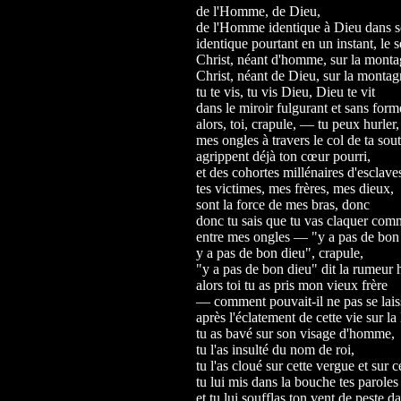
de l'Homme, de Dieu,
de l'Homme identique à Dieu dans s
identique pourtant en un instant, le s
Christ, néant d'homme, sur la monta
Christ, néant de Dieu, sur la montag
tu te vis, tu vis Dieu, Dieu te vit
dans le miroir fulgurant et sans forme
alors, toi, crapule, — tu peux hurler,
mes ongles à travers le col de ta sou
agrippent déjà ton cœur pourri,
et des cohortes millénaires d'esclave
tes victimes, mes frères, mes dieux,
sont la force de mes bras, donc
donc tu sais que tu vas claquer co
entre mes ongles — "y a pas de bon
y a pas de bon dieu", crapule,
"y a pas de bon dieu" dit la rumeu
alors toi tu as pris mon vieux frère
— comment pouvait-il ne pas se laiss
après l'éclatement de cette vie sur
tu as bavé sur son visage d'homme,
tu l'as insulté du nom de roi,
tu l'as cloué sur cette vergue et sur c
tu lui mis dans la bouche tes parole
et tu lui soufflas ton vent de peste da