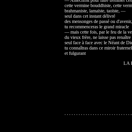
— Antéchrist pour faire trembler cet
cette vermine bouddhiste, cette ver
brahmaniste, lamaïste, taoïste, —
seul dans cet instant délivré
des mensonges de passé ou d'avenir,
tu recommenceras le grand miracle
— mais cette fois, par le feu de la 
du vieux frère, ne laisse pas renaîtr
seul face à face avec le Néant de Di
tu connaîtras dans ce miroir fraternel
et fulgurant
LA 
. . . . . . . . . . . . . . . . . . . . . . . . . . . . .