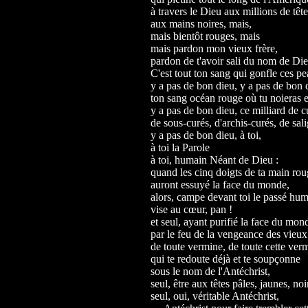
à travers le Dieu aux millions de tête
aux mains noires, mais,
mais bientôt rouges, mais
mais pardon mon vieux frère,
pardon de t'avoir sali du nom de Die
C'est tout ton sang qui gonfle ces 
y a pas de bon dieu, y a pas de bon 
ton sang océan rouge où tu noieras e
y a pas de bon dieu, ce milliard de c
de sous-curés, d'archis-curés, de sal
y a pas de bon dieu, à toi,
à toi la Parole
à toi, humain Néant de Dieu :
quand les cinq doigts de ta main ro
auront essuyé la face du monde,
alors, campe devant toi le passé hum
vise au cœur, pan !
et seul, ayant purifié la face du mon
par le feu de la vengeance des vieux 
de toute vermine, de toute cette ver
qui te redoute déjà et te soupçonne
sous le nom de l'Antéchrist,
seul, être aux têtes pâles, jaunes, noi
seul, oui, véritable Antéchrist,