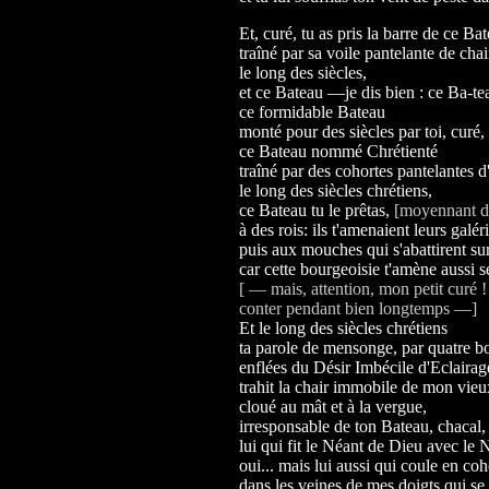
Et, curé, tu as pris la barre de ce Ba
traîné par sa voile pantelante de cha
le long des siècles,
et ce Bateau —je dis bien : ce Ba-te
ce formidable Bateau
monté pour des siècles par toi, curé,
ce Bateau nommé Chrétienté
traîné par des cohortes pantelantes d
le long des siècles chrétiens,
ce Bateau tu le prêtas,
[moyennant de
à des rois: ils t'amenaient leurs galér
puis aux mouches qui s'abattirent su
car cette bourgeoisie t'amène aussi s
[ — mais, attention, mon petit curé !
conter pendant bien
longtemps —]
Et le long des siècles chrétiens
ta parole de mensonge, par quatre 
enflées du Désir Imbécile d'Eclairag
trahit la chair immobile de mon vieux
cloué au mât et à la vergue,
irresponsable de ton Bateau, chacal,
lui qui fit le Néant de Dieu avec l
oui... mais lui aussi qui coule en co
dans les veines de mes doigts qui se 