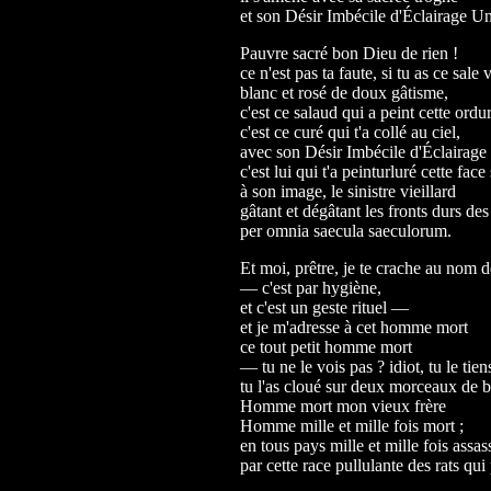
et son Désir Imbécile d'Éclairage Un
Pauvre sacré bon Dieu de rien !
ce n'est pas ta faute, si tu as ce sale
blanc et rosé de doux gâtisme,
c'est ce salaud qui a peint cette ordu
c'est ce curé qui t'a collé au ciel,
avec son Désir Imbécile d'Éclairage
c'est lui qui t'a peinturluré cette face
à son image, le sinistre vieillard
gâtant et dégâtant les fronts durs d
per omnia saecula saeculorum.
Et moi, prêtre, je te crache au nom d
— c'est par hygiène,
et c'est un geste rituel —
et je m'adresse à cet homme mort
ce tout petit homme mort
— tu ne le vois pas ? idiot, tu le tie
tu l'as cloué sur deux morceaux de 
Homme mort mon vieux frère
Homme mille et mille fois mort ;
en tous pays mille et mille fois assas
par cette race pullulante des rats qui