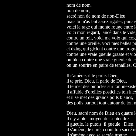
nom de nom,
non de nom,
sacré non de nom de non-Dieu
mais tu m'as fait assez rigoler, punai
voici la rage qui monte rouge entre l
voici mon regard, lancé dans le vide
contre un œil, voici ma voix qui cog
contre une oreille, voci mes balles 
et dzing qui giclent contre une trogne
contre une vraie gueule grasse et vio
ou bien contre une vraie gueule de c
ou un sourire en paire de tenailles. 
Il s'amène, il te parle. Dieu,
il te prie. Dieu, il parle de Dieu,
il te met des binocles sur ton inexist
il affuble d'oreilles postiches ton ine
et il se met des grands poils blancs,
des poils partout tout autour de ton 
Dieu, sacré nom de Dieu en quatre le
il n'y a plus moyen de s'entendre
il gueule, le putois, il gueule : Dieu,
il s'amène, le curé, criant ton sacré 
il s'amène avec sa sacrée trogne